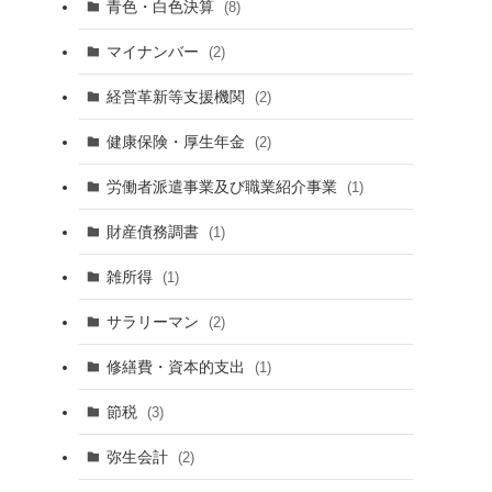
青色・白色決算
(8)
マイナンバー
(2)
経営革新等支援機関
(2)
健康保険・厚生年金
(2)
労働者派遣事業及び職業紹介事業
(1)
財産債務調書
(1)
雑所得
(1)
サラリーマン
(2)
修繕費・資本的支出
(1)
と
節税
(3)
弥生会計
(2)