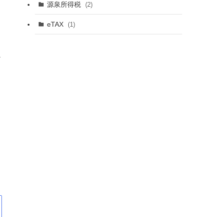
源泉所得税
(2)
eTAX
(1)
ー