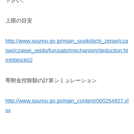
下さい。
上限の目安
http://www.soumu.go.jp/main_sosiki/jichi_zeisei/cza
isei/czaisei_seido/furusato/mechanism/deduction.ht
ml#block02
寄附金控除額の計算シミュレーション
http://www.soumu.go.jp/main_content/000254927.xl
sx